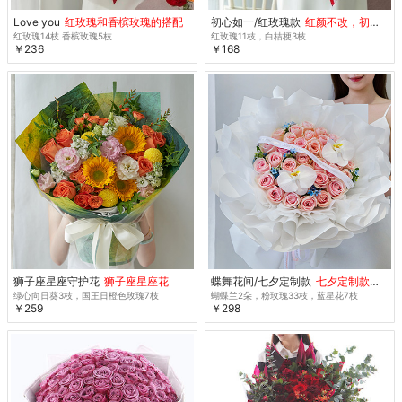
Love you
红玫瑰和香槟玫瑰的搭配
初心如一/红玫瑰款
红颜不改，初心未央
红玫瑰14枝 香槟玫瑰5枝
红玫瑰11枝，白桔梗3枝
￥236
￥168
狮子座星座守护花
狮子座星座花
蝶舞花间/七夕定制款
七夕定制款鲜花 特惠
绿心向日葵3枝，国王日橙色玫瑰7枝
蝴蝶兰2朵，粉玫瑰33枝，蓝星花7枝
￥259
￥298