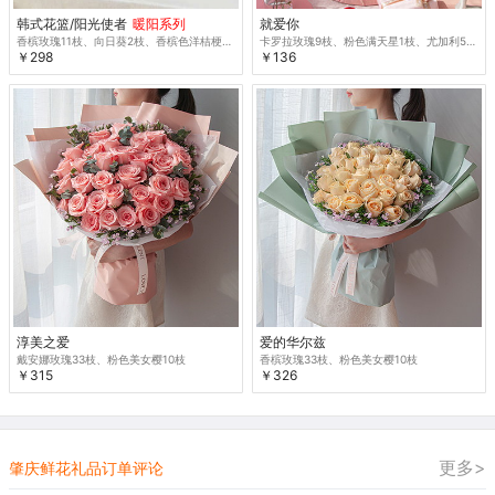
韩式花篮/阳光使者
暖阳系列
就爱你
香槟玫瑰11枝、向日葵2枝、香槟色洋桔梗3枝、橙色多头玫瑰2枝、尤加利叶5枝
卡罗拉玫瑰9枝、粉色满天星1枝、尤加利5枝
￥298
￥136
淳美之爱
爱的华尔兹
戴安娜玫瑰33枝、粉色美女樱10枝
香槟玫瑰33枝、粉色美女樱10枝
￥315
￥326
更多>
肇庆鲜花礼品订单评论