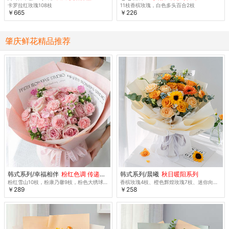
卡罗拉红玫瑰108枝
11枝香槟玫瑰，白色多头百合2枝
￥665
￥226
肇庆鲜花精品推荐
韩式系列/幸福相伴
粉红色调 传递感激 特惠
韩式系列/晨曦
秋日暖阳系列
粉红雪山10枝，粉康乃馨9枝，粉色大绣球1枝，粉色风铃花5朵
香槟玫瑰4枝、橙色辉煌玫瑰7枝、迷你向日葵2枝
￥289
￥258