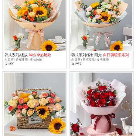
韩式系列/绽放
毕业季热销款
韩式系列/爱如阳光
向日葵暖阳系列
向日葵+香槟玫瑰+多头玫瑰
向日葵+香槟玫瑰+多头玫瑰
￥159
￥252