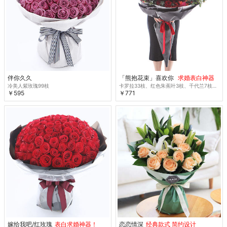
伴你久久
「熊抱花束」喜欢你
求婚表白神器
冷美人紫玫瑰99枝
卡罗拉33枝、红色朱蕉叶3枝、千代兰7枝、大红色多头玫1.5扎
￥595
￥771
嫁给我吧/红玫瑰
表白求婚神器！
恋恋情深
经典款式 简约设计